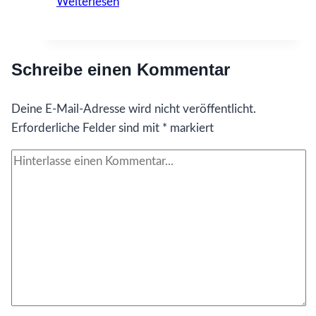
Weiterlesen
Was
ich
gerne
Schreibe einen Kommentar
früher
gewusst
Deine E-Mail-Adresse wird nicht veröffentlicht.
hätte…
Erforderliche Felder sind mit
über
*
markiert
Liebe