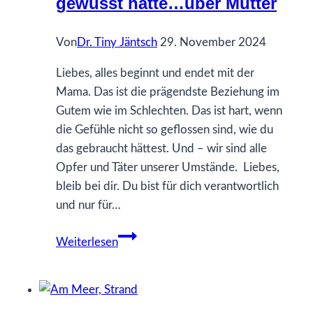
gewusst hätte…über Mütter
Sanftheit
Von
Dr. Tiny Jäntsch
29. November 2024
Liebes, alles beginnt und endet mit der
Mama. Das ist die prägendste Beziehung im
Gutem wie im Schlechten. Das ist hart, wenn
die Gefühle nicht so geflossen sind, wie du
das gebraucht hättest. Und – wir sind alle
Opfer und Täter unserer Umstände. Liebes,
bleib bei dir. Du bist für dich verantwortlich
und nur für…
70
Weiterlesen
Was
ich
gerne
früher