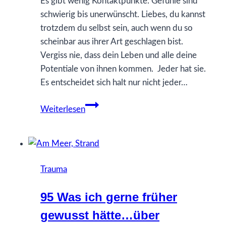
Es gibt wenig Kontaktpunkte. Gefühle sind
schwierig bis unerwünscht. Liebes, du kannst
trotzdem du selbst sein, auch wenn du so
scheinbar aus ihrer Art geschlagen bist.
Vergiss nie, dass dein Leben und alle deine
Potentiale von ihnen kommen. Jeder hat sie.
Es entscheidet sich halt nur nicht jeder…
78
Weiterlesen
Was
ich
gerne
früher
Trauma
gewusst
hätte…
95 Was ich gerne früher
über
gewusst hätte…über
Familie