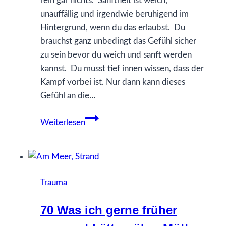
rein gar nichts. Sanftheit ist weich,
unauffällig und irgendwie beruhigend im
Hintergrund, wenn du das erlaubst. Du
brauchst ganz unbedingt das Gefühl sicher
zu sein bevor du weich und sanft werden
kannst. Du musst tief innen wissen, dass der
Kampf vorbei ist. Nur dann kann dieses
Gefühl an die…
90
Weiterlesen
Was
ich
gerne
früher
Trauma
gewusst
hätte…
70 Was ich gerne früher
über