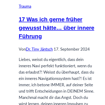
früher
Trauma
gewusst
hätte…
17 Was ich gerne früher
über
gewusst hätte… über innere
Sehnsucht
Führung
Von
Dr. Tiny Jäntsch
17. September 2024
Liebes, weisst du eigentlich, dass dein
inneres Navi perfekt funktioniert, wenn du
das erlaubst?! Weisst du überhaupt, dass du
ein inneres Navigationssystem hast?! Es ist
immer, ich betone IMMER, auf deiner Seite
und trifft Entscheidungen in DEINEM Sinne.
Manchmal macht dir das Angst. Doch du
wirst lernen, deinen inneren Impulsen zu