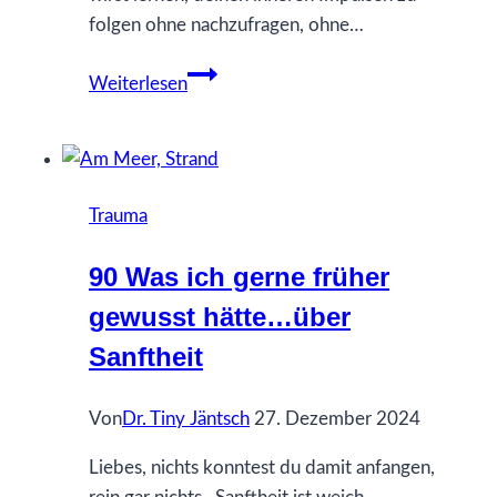
folgen ohne nachzufragen, ohne…
17
Weiterlesen
Was
ich
gerne
früher
Trauma
gewusst
hätte…
90 Was ich gerne früher
über
gewusst hätte…über
innere
Führung
Sanftheit
Von
Dr. Tiny Jäntsch
27. Dezember 2024
Liebes, nichts konntest du damit anfangen,