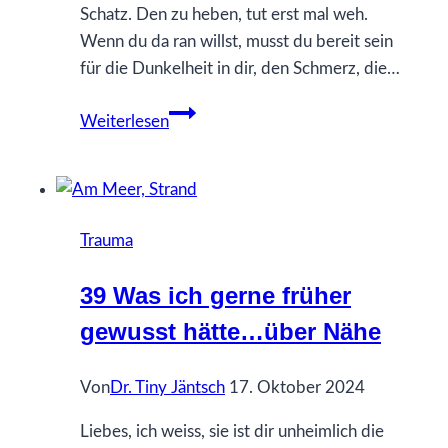
Schatz. Den zu heben, tut erst mal weh.
Wenn du da ran willst, musst du bereit sein
für die Dunkelheit in dir, den Schmerz, die…
53
Weiterlesen
Was
ich
gerne
früher
Trauma
gewusst
hätte…
39 Was ich gerne früher
über
gewusst hätte…über Nähe
den
Schatten
Von
Dr. Tiny Jäntsch
17. Oktober 2024
Liebes, ich weiss, sie ist dir unheimlich die