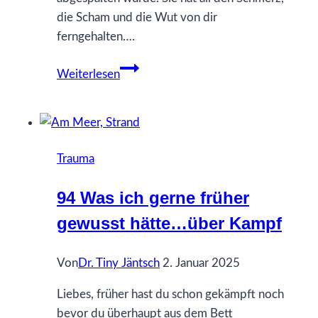
die Scham und die Wut von dir
ferngehalten….
56
Weiterlesen
Was
ich
gerne
früher
Trauma
gewusst
hätte…
94 Was ich gerne früher
über
gewusst hätte…über Kampf
meine
innere
Vierjährige
Von
Dr. Tiny Jäntsch
2. Januar 2025
Liebes, früher hast du schon gekämpft noch
bevor du überhaupt aus dem Bett