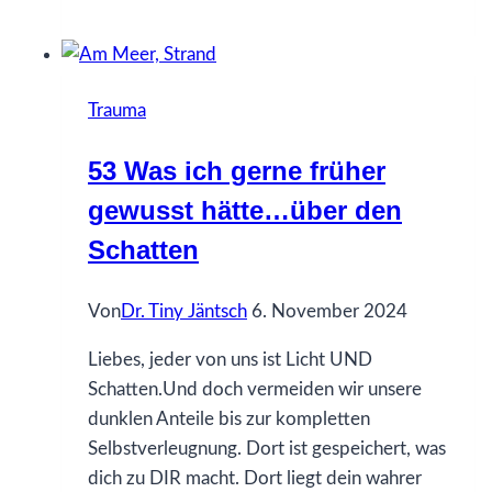
ich
gerne
früher
Trauma
gewusst
hätte…
53 Was ich gerne früher
über
gewusst hätte…über den
Dissoziation
Schatten
Von
Dr. Tiny Jäntsch
6. November 2024
Liebes, jeder von uns ist Licht UND
Schatten.Und doch vermeiden wir unsere
dunklen Anteile bis zur kompletten
Selbstverleugnung. Dort ist gespeichert, was
dich zu DIR macht. Dort liegt dein wahrer