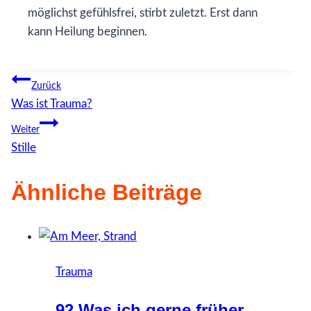
möglichst gefühlsfrei, stirbt zuletzt. Erst dann
kann Heilung beginnen.
Beitragsnavigation
Zurück
Was ist Trauma?
Weiter
Stille
Ähnliche Beiträge
Trauma
92 Was ich gerne früher