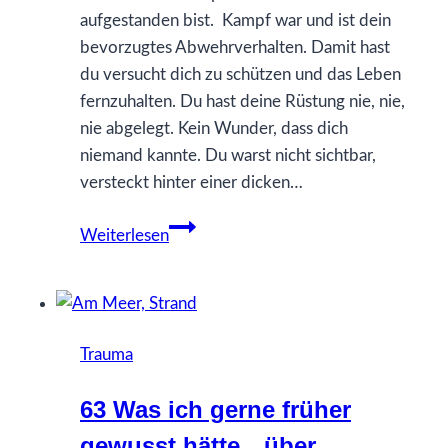
aufgestanden bist. Kampf war und ist dein
bevorzugtes Abwehrverhalten. Damit hast
du versucht dich zu schützen und das Leben
fernzuhalten. Du hast deine Rüstung nie, nie,
nie abgelegt. Kein Wunder, dass dich
niemand kannte. Du warst nicht sichtbar,
versteckt hinter einer dicken…
94
Weiterlesen
Was
ich
gerne
früher
Trauma
gewusst
hätte…
63 Was ich gerne früher
über
gewusst hätte…über
Kampf