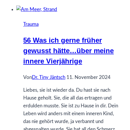
ich
gerne
früher
Trauma
gewusst
hätte…
56 Was ich gerne früher
über
gewusst hätte…über meine
den
Tod
innere Vierjährige
Von
Dr. Tiny Jäntsch
11. November 2024
Liebes, sie ist wieder da. Du hast sie nach
Hause geholt. Sie, die all das ertragen und
erdulden musste. Sie ist zu Hause in dir. Dein
Leben wird anders mit einem inneren Kind,
das nie gehört wurde, ja verbannt und
abgespalten wurde. Sie hat all den Schmerz,