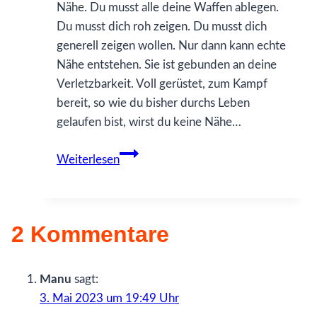
Nähe. Du musst alle deine Waffen ablegen.
Du musst dich roh zeigen. Du musst dich
generell zeigen wollen. Nur dann kann echte
Nähe entstehen. Sie ist gebunden an deine
Verletzbarkeit. Voll gerüstet, zum Kampf
bereit, so wie du bisher durchs Leben
gelaufen bist, wirst du keine Nähe…
39
Weiterlesen
Was
ich
gerne
2 Kommentare
früher
gewusst
hätte…
Manu
sagt:
über
3. Mai 2023 um 19:49 Uhr
Nähe