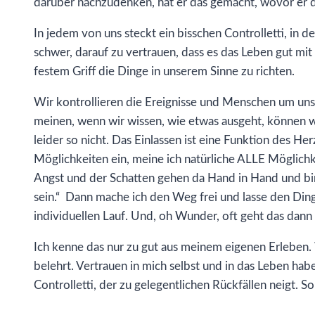
darüber nachzudenken, hat er das gemacht, wovor er di
In jedem von uns steckt ein bisschen Controlletti, in
schwer, darauf zu vertrauen, dass es das Leben gut mit
festem Griff die Dinge in unserem Sinne zu richten.
Wir kontrollieren die Ereignisse und Menschen um uns r
meinen, wenn wir wissen, wie etwas ausgeht, können wi
leider so nicht. Das Einlassen ist eine Funktion des H
Möglichkeiten ein, meine ich natürliche ALLE Möglichk
Angst und der Schatten gehen da Hand in Hand und bind
sein.“ Dann mache ich den Weg frei und lasse den Di
individuellen Lauf. Und, oh Wunder, oft geht das dann b
Ich kenne das nur zu gut aus meinem eigenen Erleben
belehrt. Vertrauen in mich selbst und in das Leben habe
Controlletti, der zu gelegentlichen Rückfällen neigt. S