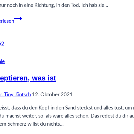
nur noch in eine Richtung, in den Tod. Ich hab sie…
Es
rlesen
darf
gewesen
sein
-
Anni
le
eptieren, was ist
r. Tiny Jäntsch
12. Oktober 2021
isst, dass du den Kopf in den Sand steckst und alles tust, um
du machst weiter, so, als wäre alles schön. Das redest du dir a
em Schmerz willst du nichts…