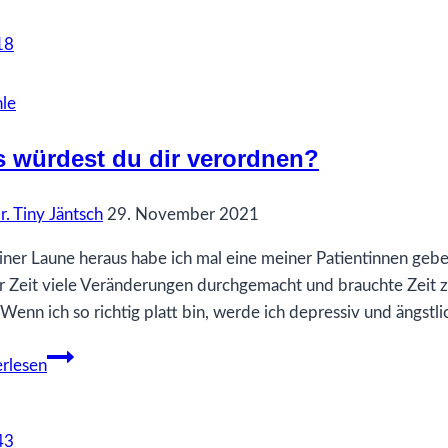
–
wenn
die
Liebe
le
fehlt
 würdest du dir verordnen?
r. Tiny Jäntsch
29. November 2021
iner Laune heraus habe ich mal eine meiner Patientinnen gebet
r Zeit viele Veränderungen durchgemacht und brauchte Zeit z
 Wenn ich so richtig platt bin, werde ich depressiv und ängstli
Was
rlesen
würdest
du
dir