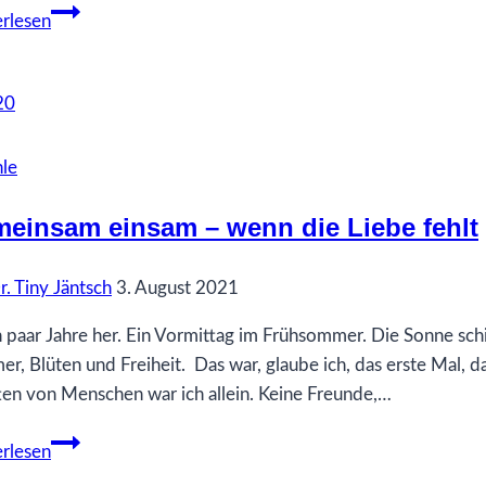
Akzeptieren,
rlesen
was
ist
le
einsam einsam – wenn die Liebe fehlt
r. Tiny Jäntsch
3. August 2021
in paar Jahre her. Ein Vormittag im Frühsommer. Die Sonne schie
r, Blüten und Freiheit. Das war, glaube ich, das erste Mal, 
ten von Menschen war ich allein. Keine Freunde,…
Gemeinsam
rlesen
einsam