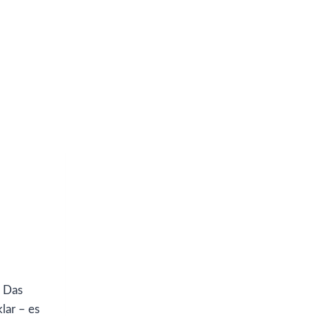
. Das
lar – es