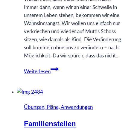
Immer dann, wenn wir an einer Schwelle in
unserem Leben stehen, bekommen wir eine
Wahnsinnsangst. Wir wollen uns einfach nur
verkriechen und wieder auf Muttis Schoss
sitzen, wie damals als Kind. Die Veränderung
soll kommen ohne uns zu verändern – nach
Möglichkeit. Da wir spüren, dass das nicht…
Was
Weiterlesen
muss
ich
ändern,
damit
Übungen, Pläne, Anwendungen
alles
so
Familienstellen
bleiben
kann,