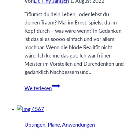
Von
Dr. Tiny Jäntsch
1. August 2022
Träumst du dein Leben , oder lebst du
deinen Traum? Mal im Ernst: spielst du im
Kopf durch – was wäre wenn? In Gedanken
ist das alles soooo einfach und vor allem
machbar. Wenn die blöde Realität nicht
wäre. Ich kenne das gut. Ich war früher
Meister im Vorstellen und Durchdenken und
gedanklich Nachbessern und…
Wenn
Weiterlesen
alles
sein
darf,
wie
Übungen, Pläne, Anwendungen
es
ist