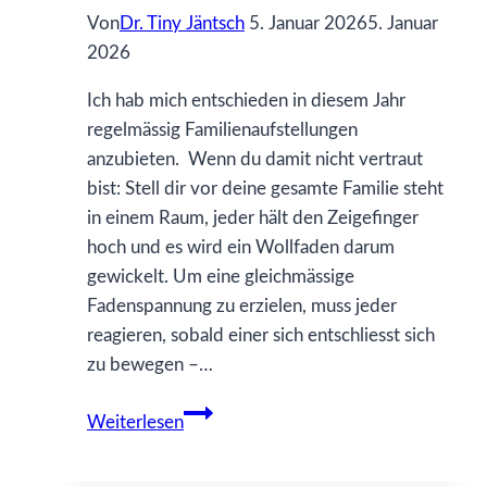
Von
Dr. Tiny Jäntsch
5. Januar 2026
5. Januar
wie
2026
es
ist?
Ich hab mich entschieden in diesem Jahr
regelmässig Familienaufstellungen
anzubieten. Wenn du damit nicht vertraut
bist: Stell dir vor deine gesamte Familie steht
in einem Raum, jeder hält den Zeigefinger
hoch und es wird ein Wollfaden darum
gewickelt. Um eine gleichmässige
Fadenspannung zu erzielen, muss jeder
reagieren, sobald einer sich entschliesst sich
zu bewegen –…
Familienstellen
Weiterlesen