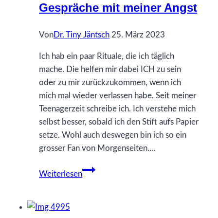
Gespräche mit meiner Angst
–
was
Von
Dr. Tiny Jäntsch
25. März 2023
passiert
dann?
Ich hab ein paar Rituale, die ich täglich
mache. Die helfen mir dabei ICH zu sein
oder zu mir zurückzukommen, wenn ich
mich mal wieder verlassen habe. Seit meiner
Teenagerzeit schreibe ich. Ich verstehe mich
selbst besser, sobald ich den Stift aufs Papier
setze. Wohl auch deswegen bin ich so ein
grosser Fan von Morgenseiten….
Gespräche
Weiterlesen
mit
meiner
Angst