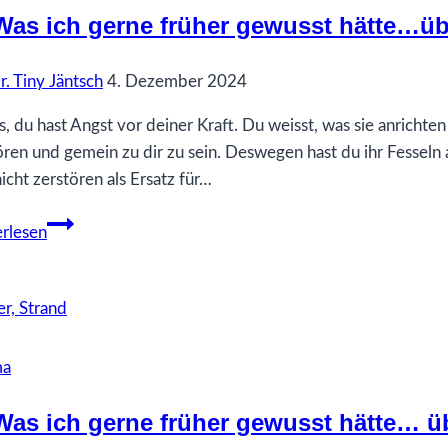
Was ich gerne früher gewusst hätte…üb
r. Tiny Jäntsch
4. Dezember 2024
s, du hast Angst vor deiner Kraft. Du weisst, was sie anrichte
ören und gemein zu dir zu sein. Deswegen hast du ihr Fesseln a
nicht zerstören als Ersatz für…
73
rlesen
Was
ich
gerne
früher
gewusst
ma
hätte…
über
Was ich gerne früher gewusst hätte… ü
meine