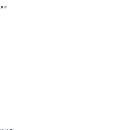
 und
e
rsetzen