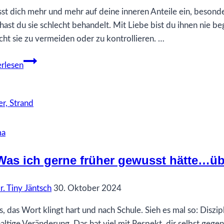
sst dich mehr und mehr auf deine inneren Anteile ein, besonders 
hast du sie schlecht behandelt. Mit Liebe bist du ihnen nie b
cht sie zu vermeiden oder zu kontrollieren. …
Wenn
rlesen
mein
Herz
spricht
über
Schwäche
ma
Was ich gerne früher gewusst hätte…übe
r. Tiny Jäntsch
30. Oktober 2024
s, das Wort klingt hart und nach Schule. Sieh es mal so: Diszip
altige Veränderung. Das hat viel mit Respekt, dir selbst gege