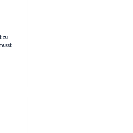
t zu
 musst