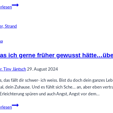
21
rlesen
Was
ich
gerne
früher
gewusst
ma
hätte…
über
as ich gerne früher gewusst hätte…üb
Verantwortung
r. Tiny Jäntsch
29. August 2024
s, das fällt dir schwer- ich weiss. Bist du doch dein ganzes L
l, dein Zuhause. Und es fühlt sich Sche… an, aber eben vertrau
 Erleichterung spüren und auch Angst, Angst vor dem…
4
rlesen
Was