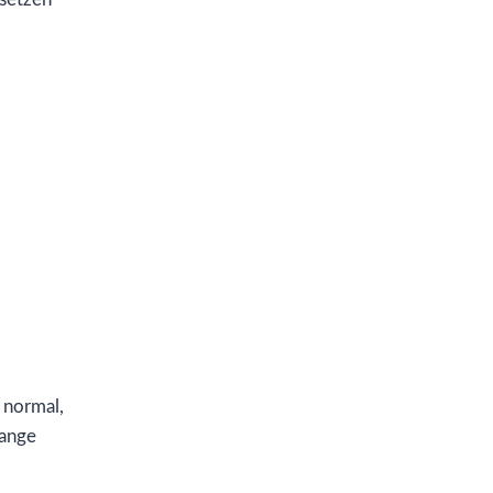
s normal,
lange