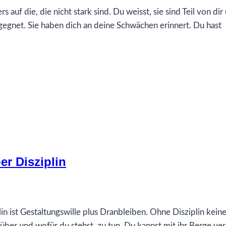
auf die, die nicht stark sind. Du weisst, sie sind Teil von dir
egegnet. Sie haben dich an deine Schwächen erinnert. Du hast
r Disziplin
lin ist Gestaltungswille plus Dranbleiben. Ohne Disziplin kein
nüber und wofür du stehst, zu tun. Du kannst mit ihr Berge ve