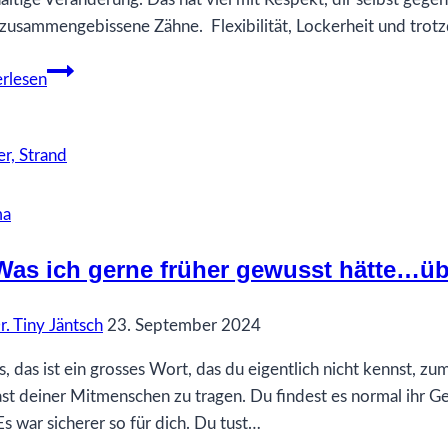
zusammengebissene Zähne. Flexibilität, Lockerheit und trotz
48
rlesen
Was
ich
gerne
früher
gewusst
ma
hätte…
über
Was ich gerne früher gewusst hätte…ü
Disziplin
r. Tiny Jäntsch
23. September 2024
s, das ist ein grosses Wort, das du eigentlich nicht kennst, z
ast deiner Mitmenschen zu tragen. Du findest es normal ihr Ge
 Es war sicherer so für dich. Du tust…