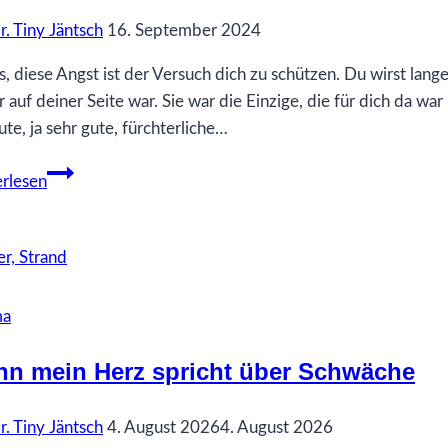
Kraft
r. Tiny Jäntsch
16. September 2024
s, diese Angst ist der Versuch dich zu schützen. Du wirst lan
 auf deiner Seite war. Sie war die Einzige, die für dich da wa
ute, ja sehr gute, fürchterliche…
16
rlesen
Was
ich
gerne
früher
gewusst
ma
hätte…
über
n mein Herz spricht über Schwäche
Angst
vor
r. Tiny Jäntsch
4. August 2026
4. August 2026
Kontakt