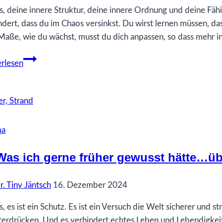
s, deine innere Struktur, deine innere Ordnung und deine Fähig
ndert, dass du im Chaos versinkst. Du wirst lernen müssen, dass
aße, wie du wächst, musst du dich anpassen, so dass mehr 
55
rlesen
Was
ich
gerne
früher
gewusst
ma
hätte…
über
Was ich gerne früher gewusst hätte…ü
Struktur
r. Tiny Jäntsch
16. Dezember 2024
s, es ist ein Schutz. Es ist ein Versuch die Welt sicherer und 
terdrücken. Und es verhindert echtes Leben und Lebendigkeit