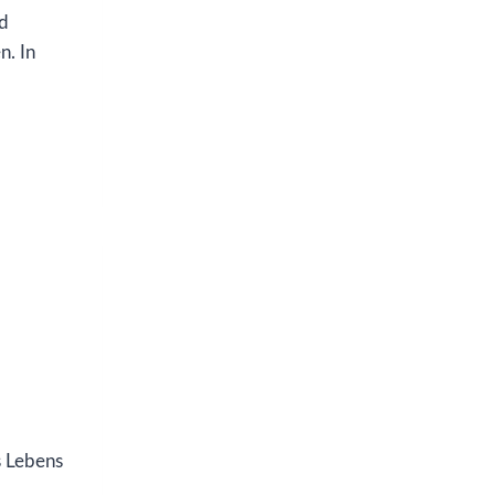
nd
n. In
es Lebens