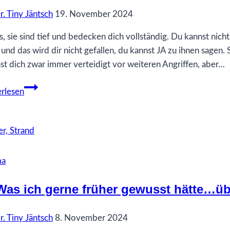
r. Tiny Jäntsch
19. November 2024
s, sie sind tief und bedecken dich vollständig. Du kannst ni
 und das wird dir nicht gefallen, du kannst JA zu ihnen sagen.
st dich zwar immer verteidigt vor weiteren Angriffen, aber…
62
rlesen
Was
ich
gerne
früher
gewusst
ma
hätte…
über
Was ich gerne früher gewusst hätte…üb
Wunden
r. Tiny Jäntsch
8. November 2024