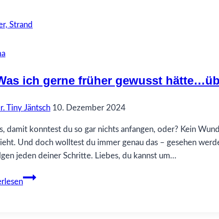
ich
gerne
früher
gewusst
ma
hätte…
über
Was ich gerne früher gewusst hätte…ü
Vertrauen
r. Tiny Jäntsch
10. Dezember 2024
s, damit konntest du so gar nichts anfangen, oder? Kein Wund
sieht. Und doch wolltest du immer genau das – gesehen werde
lgen jeden deiner Schritte. Liebes, du kannst um…
77
rlesen
Was
ich
gerne