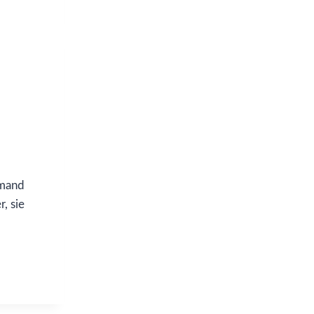
emand
, sie