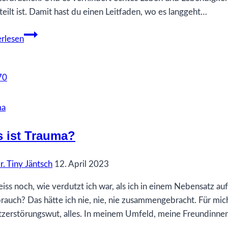
teilt ist. Damit hast du einen Leitfaden, wo es langgeht…
81
rlesen
Was
ich
gerne
früher
gewusst
ma
hätte…
über
 ist Trauma?
Schwarz-
Weiss-
r. Tiny Jäntsch
12. April 2023
Denken
eiss noch, wie verdutzt ich war, als ich in einem Nebensatz a
rauch? Das hätte ich nie, nie, nie zusammengebracht. Für mich
tzerstörungswut, alles. In meinem Umfeld, meine Freundinnen,