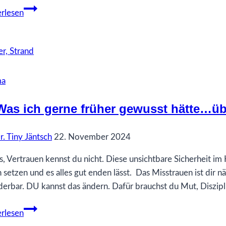
Was
rlesen
ist
Trauma?
ma
Was ich gerne früher gewusst hätte…üb
r. Tiny Jäntsch
22. November 2024
s, Vertrauen kennst du nicht. Diese unsichtbare Sicherheit im 
 setzen und es alles gut enden lässt. Das Misstrauen ist dir näh
nderbar. DU kannst das ändern. Dafür brauchst du Mut, Diszip
65
rlesen
Was