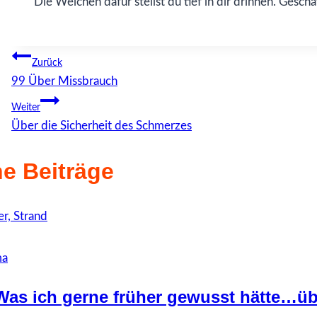
Die Weichen dafür stellst du tief in dir drinnen. Geschaf
Beitragsnavigation
Zurück
99 Über Missbrauch
Weiter
Über die Sicherheit des Schmerzes
e Beiträge
ma
Was ich gerne früher gewusst hätte…