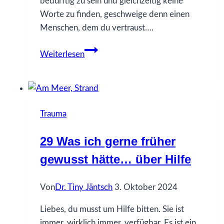
bedürftig zu sein und gleichzeitig keine
Worte zu finden, geschweige denn einen
Menschen, dem du vertraust….
13
Weiterlesen
Was
ich
gerne
früher
Trauma
gewusst
hätte…
29 Was ich gerne früher
über
gewusst hätte… über Hilfe
Suizidphantasien
Von
Dr. Tiny Jäntsch
3. Oktober 2024
Liebes, du musst um Hilfe bitten. Sie ist
immer, wirklich immer, verfügbar. Es ist ein