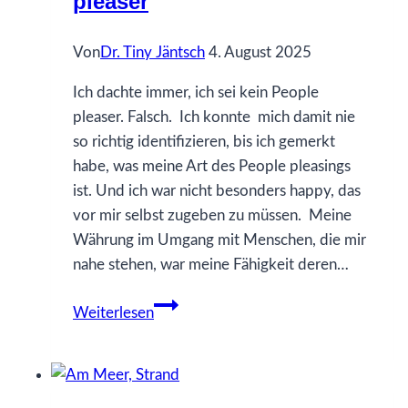
pleaser
Von
Dr. Tiny Jäntsch
4. August 2025
Ich dachte immer, ich sei kein People
pleaser. Falsch. Ich konnte mich damit nie
so richtig identifizieren, bis ich gemerkt
habe, was meine Art des People pleasings
ist. Und ich war nicht besonders happy, das
vor mir selbst zugeben zu müssen. Meine
Währung im Umgang mit Menschen, die mir
nahe stehen, war meine Fähigkeit deren…
Ich
Weiterlesen
dachte,
ich
kein
People