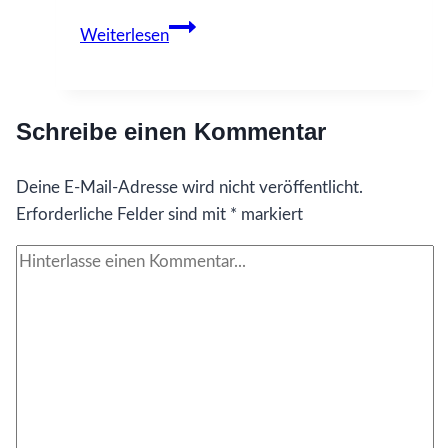
79
Weiterlesen
Was
ich
gerne
Schreibe einen Kommentar
früher
gewusst
Deine E-Mail-Adresse wird nicht veröffentlicht.
hätte…
Erforderliche Felder sind mit
über
*
markiert
meine
verzerrte
Sicht
auf
mich