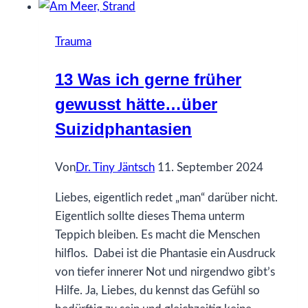
immer
und
Trauma
immer
wieder?
13 Was ich gerne früher
gewusst hätte…über
Suizidphantasien
Von
Dr. Tiny Jäntsch
11. September 2024
Liebes, eigentlich redet „man“ darüber nicht.
Eigentlich sollte dieses Thema unterm
Teppich bleiben. Es macht die Menschen
hilflos. Dabei ist die Phantasie ein Ausdruck
von tiefer innerer Not und nirgendwo gibt’s
Hilfe. Ja, Liebes, du kennst das Gefühl so