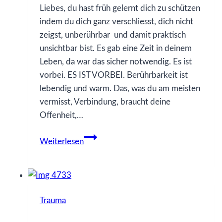
Liebes, du hast früh gelernt dich zu schützen
indem du dich ganz verschliesst, dich nicht
zeigst, unberührbar und damit praktisch
unsichtbar bist. Es gab eine Zeit in deinem
Leben, da war das sicher notwendig. Es ist
vorbei. ES IST VORBEI. Berührbarkeit ist
lebendig und warm. Das, was du am meisten
vermisst, Verbindung, braucht deine
Offenheit,…
3
Weiterlesen
Was
ich
gerne
früher
Trauma
gewusst
hätte…