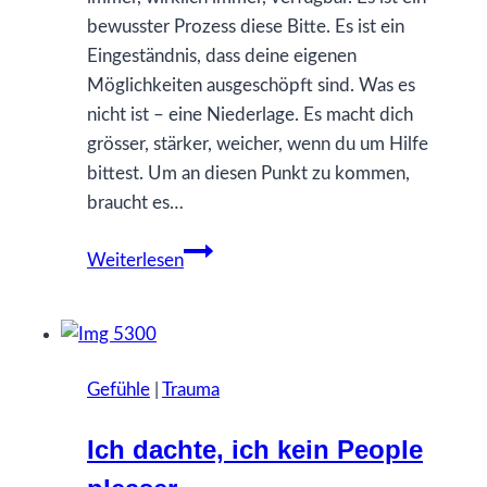
bewusster Prozess diese Bitte. Es ist ein
Eingeständnis, dass deine eigenen
Möglichkeiten ausgeschöpft sind. Was es
nicht ist – eine Niederlage. Es macht dich
grösser, stärker, weicher, wenn du um Hilfe
bittest. Um an diesen Punkt zu kommen,
braucht es…
29
Weiterlesen
Was
ich
gerne
früher
Gefühle
|
Trauma
gewusst
hätte…
Ich dachte, ich kein People
über
Hilfe