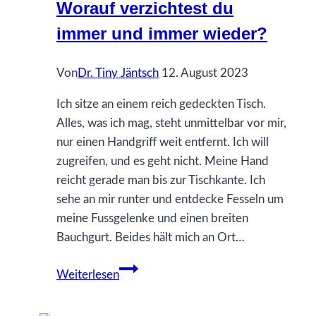
Worauf verzichtest du
über
immer und immer wieder?
Berührbarkeit
Von
Dr. Tiny Jäntsch
12. August 2023
Ich sitze an einem reich gedeckten Tisch.
Alles, was ich mag, steht unmittelbar vor mir,
nur einen Handgriff weit entfernt. Ich will
zugreifen, und es geht nicht. Meine Hand
reicht gerade man bis zur Tischkante. Ich
sehe an mir runter und entdecke Fesseln um
meine Fussgelenke und einen breiten
Bauchgurt. Beides hält mich an Ort…
Worauf
Weiterlesen
verzichtest
du