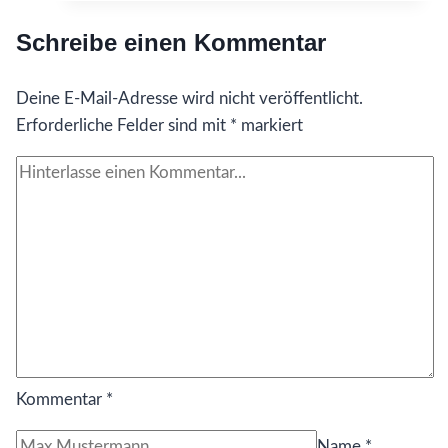
gerne
Schreibe einen Kommentar
früher
gewusst
Deine E-Mail-Adresse wird nicht veröffentlicht.
hätte…
Erforderliche Felder sind mit
über
*
markiert
die
Fragmentierucg
in
der
Seele
Kommentar
*
Name
*