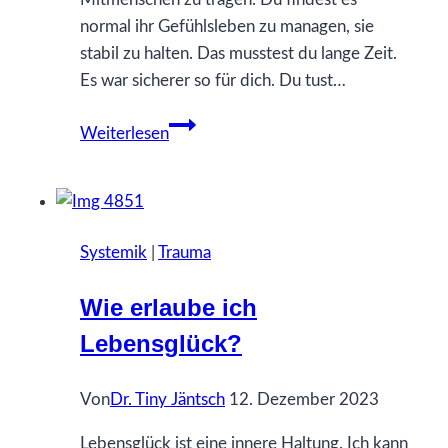
normal ihr Gefühlsleben zu managen, sie
stabil zu halten. Das musstest du lange Zeit.
Es war sicherer so für dich. Du tust…
21
Weiterlesen
Was
ich
gerne
früher
Systemik
|
Trauma
gewusst
hätte…
Wie erlaube ich
über
Lebensglück?
Verantwortung
Von
Dr. Tiny Jäntsch
12. Dezember 2023
Lebensglück ist eine innere Haltung. Ich kann