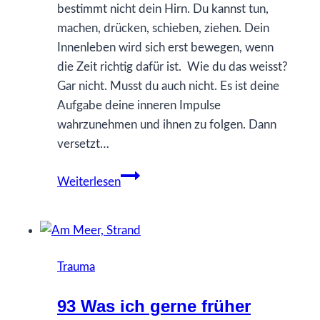
bestimmt nicht dein Hirn. Du kannst tun,
machen, drücken, schieben, ziehen. Dein
Innenleben wird sich erst bewegen, wenn
die Zeit richtig dafür ist. Wie du das weisst?
Gar nicht. Musst du auch nicht. Es ist deine
Aufgabe deine inneren Impulse
wahrzunehmen und ihnen zu folgen. Dann
versetzt…
40
Weiterlesen
Was
ich
gerne
früher
Trauma
gewusst
hätte…
93 Was ich gerne früher
über