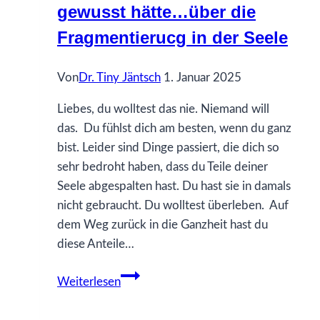
gewusst hätte…über die
Handlungsimpulse
Fragmentierucg in der Seele
Von
Dr. Tiny Jäntsch
1. Januar 2025
Liebes, du wolltest das nie. Niemand will
das. Du fühlst dich am besten, wenn du ganz
bist. Leider sind Dinge passiert, die dich so
sehr bedroht haben, dass du Teile deiner
Seele abgespalten hast. Du hast sie in damals
nicht gebraucht. Du wolltest überleben. Auf
dem Weg zurück in die Ganzheit hast du
diese Anteile…
93
Weiterlesen
Was
ich