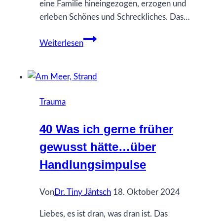
eine Familie hineingezogen, erzogen und
erleben Schönes und Schreckliches. Das…
Wer
Weiterlesen
profitiert
davon,
wenn
du
Trauma
nicht
glücklich
40 Was ich gerne früher
bist?
gewusst hätte…über
Handlungsimpulse
Von
Dr. Tiny Jäntsch
18. Oktober 2024
Liebes, es ist dran, was dran ist. Das