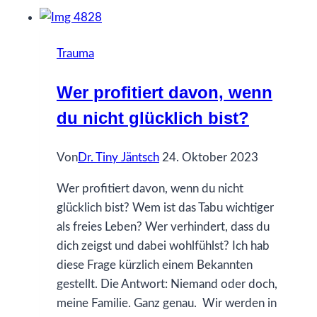
ich
gerne
früher
Trauma
gewusst
hätte…
Wer profitiert davon, wenn
über
du nicht glücklich bist?
Gefühle
Von
Dr. Tiny Jäntsch
24. Oktober 2023
Wer profitiert davon, wenn du nicht
glücklich bist? Wem ist das Tabu wichtiger
als freies Leben? Wer verhindert, dass du
dich zeigst und dabei wohlfühlst? Ich hab
diese Frage kürzlich einem Bekannten
gestellt. Die Antwort: Niemand oder doch,
meine Familie. Ganz genau. Wir werden in