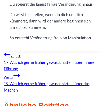
Du zögerst die längst fällige Veränderung hinaus.
Du wirst feststellen, wenn du dich um dich
kümmerst, dann wird der andere beginnen sich
um sich zu kümmern.
So entsteht Veränderung frei von Manipulation.
Beitragsnavigation
Zurück
17 Was ich gerne früher gewusst hätte… über innere
Führung
Weiter
19 Was ich gerne früher gewusst hätte… über das
Machen
Ähnliche Beiträge