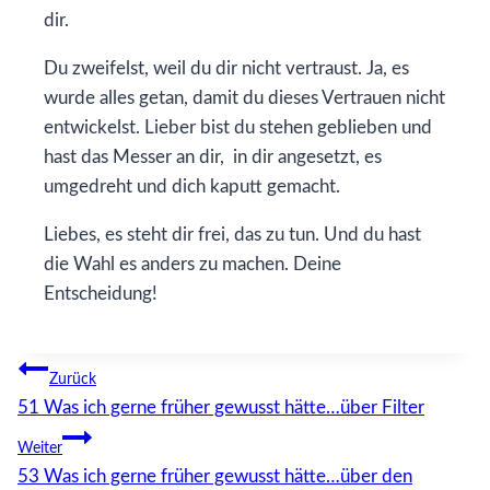
dir.
Du zweifelst, weil du dir nicht vertraust. Ja, es
wurde alles getan, damit du dieses Vertrauen nicht
entwickelst. Lieber bist du stehen geblieben und
hast das Messer an dir, in dir angesetzt, es
umgedreht und dich kaputt gemacht.
Liebes, es steht dir frei, das zu tun. Und du hast
die Wahl es anders zu machen. Deine
Entscheidung!
Beitragsnavigation
Zurück
51 Was ich gerne früher gewusst hätte…über Filter
Weiter
53 Was ich gerne früher gewusst hätte…über den