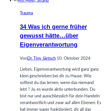
gerne
früher
Trauma
gewusst
hätte…
34 Was ich gerne früher
über
gewusst hätte…über
Selbstwert
Eigenverantwortung
Von
Dr. Tiny Jäntsch
10. Oktober 2024
Liebes, Eigenverantwortung wird ganz ganz
klein geschrieben bei dir zu Hause. Wie
solltest du das lernen, wenn das niemand
lebt ? Ja, es wurde aktiv unterbunden. Du
bist nur und ausschliesslich für dein Handeln
verantwortlich und zwar auf allen Ebenen. Es
hat immer super funktioniert, dir all das