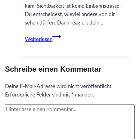
kam. Sichtbarkeit ist keine Einbahnstrasse.
Du entscheidest, wieviel andere von dir
sehen dürfen. Dann reagiert dein…
30
Weiterlesen
Was
ich
gerne
Schreibe einen Kommentar
früher
gewusst
Deine E-Mail-Adresse wird nicht veröffentlicht.
hätte…
Erforderliche Felder sind mit
über
*
markiert
Sichtbarkeit