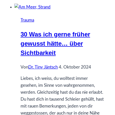
ich
gerne
früher
Trauma
gewusst
hätte…
30 Was ich gerne früher
über
gewusst hätte… über
Freundschaft
Sichtbarkeit
Von
Dr. Tiny Jäntsch
4. Oktober 2024
Liebes, ich weiss, du wolltest immer
gesehen, im Sinne von wahrgenommen,
werden. Gleichzeitig hast du das nie erlaubt.
Du hast dich in tausend Schleier gehüllt, hast
mit rauen Bemerkungen, jeden von dir
weggestossen, der auch nur in deine Nähe