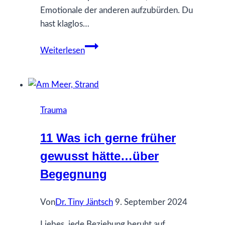
Emotionale der anderen aufzubürden. Du
hast klaglos…
34
Weiterlesen
Was
ich
gerne
früher
Trauma
gewusst
hätte…
11 Was ich gerne früher
über
gewusst hätte…über
Eigenverantwortung
Begegnung
Von
Dr. Tiny Jäntsch
9. September 2024
Liebes, jede Beziehung beruht auf