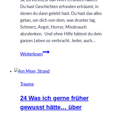
Du hast Geschichten erfunden erträumt, in
denen du dann gelebt hast. Du hast das alles
getan, um dich von dem, was drunter lag,
Schmerz, Angst, Horror, Missbrauch
abzulenken. Und ohne Hilfe hättest du dein
ganzes Leben so verbracht. Jeder, auch…
44
Weiterlesen
Was
ich
gerne
früher
Trauma
gewusst
hätte…
24 Was ich gerne früher
über
gewusst hätte… über
Ablenkung