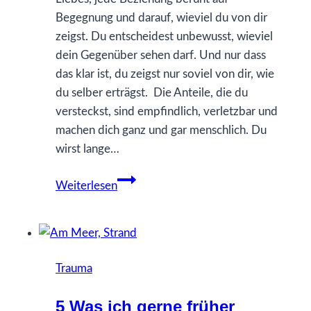
Begegnung und darauf, wieviel du von dir
zeigst. Du entscheidest unbewusst, wieviel
dein Gegenüber sehen darf. Und nur dass
das klar ist, du zeigst nur soviel von dir, wie
du selber erträgst. Die Anteile, die du
versteckst, sind empfindlich, verletzbar und
machen dich ganz und gar menschlich. Du
wirst lange…
11
Weiterlesen
Was
ich
gerne
früher
Trauma
gewusst
hätte…
5 Was ich gerne früher
über