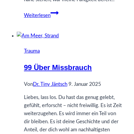
Ich
Weiterlesen
dachte,
ich
kein
People
Trauma
pleaser
99 Über Missbrauch
Von
Dr. Tiny Jäntsch
9. Januar 2025
Liebes, lass los. Du hast das genug gelebt,
gefühlt, erforscht – nicht freiwillig. Es ist Zeit
weiterzugehen. Es wird immer ein Teil von
dir bleiben. Es ist deine Geschichte und der
Anteil, der dich wohl am nachhaltigsten