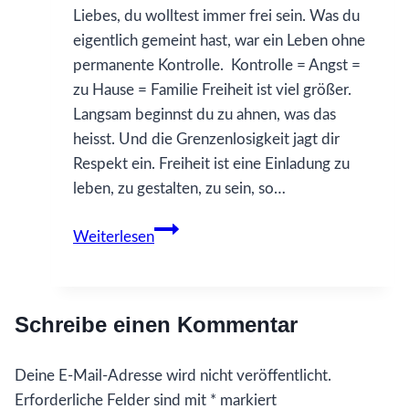
Liebes, du wolltest immer frei sein. Was du
eigentlich gemeint hast, war ein Leben ohne
permanente Kontrolle. Kontrolle = Angst =
zu Hause = Familie Freiheit ist viel größer.
Langsam beginnst du zu ahnen, was das
heisst. Und die Grenzenlosigkeit jagt dir
Respekt ein. Freiheit ist eine Einladung zu
leben, zu gestalten, zu sein, so…
61
Weiterlesen
Was
ich
gerne
Schreibe einen Kommentar
früher
gewusst
Deine E-Mail-Adresse wird nicht veröffentlicht.
hätte…
Erforderliche Felder sind mit
über
*
markiert