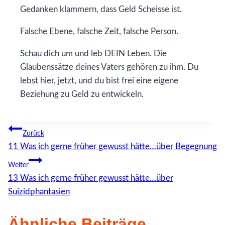
Gedanken klammern, dass Geld Scheisse ist.
Falsche Ebene, falsche Zeit, falsche Person.
Schau dich um und leb DEIN Leben. Die
Glaubenssätze deines Vaters gehören zu ihm. Du
lebst hier, jetzt, und du bist frei eine eigene
Beziehung zu Geld zu entwickeln.
Beitragsnavigation
Zurück
11 Was ich gerne früher gewusst hätte…über Begegnung
Weiter
13 Was ich gerne früher gewusst hätte…über
Suizidphantasien
Ähnliche Beiträge