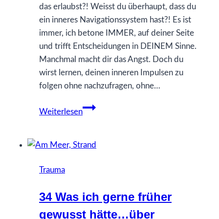
das erlaubst?! Weisst du überhaupt, dass du
ein inneres Navigationssystem hast?! Es ist
immer, ich betone IMMER, auf deiner Seite
und trifft Entscheidungen in DEINEM Sinne.
Manchmal macht dir das Angst. Doch du
wirst lernen, deinen inneren Impulsen zu
folgen ohne nachzufragen, ohne…
17
Weiterlesen
Was
ich
gerne
früher
Trauma
gewusst
hätte…
34 Was ich gerne früher
über
gewusst hätte…über
innere