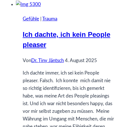
gerne
früher
Gefühle
|
Trauma
gewusst
hätte…
Ich dachte, ich kein People
über
pleaser
Eigenverantwortung
Von
Dr. Tiny Jäntsch
4. August 2025
Ich dachte immer, ich sei kein People
pleaser. Falsch. Ich konnte mich damit nie
so richtig identifizieren, bis ich gemerkt
habe, was meine Art des People pleasings
ist. Und ich war nicht besonders happy, das
vor mir selbst zugeben zu müssen. Meine
Währung im Umgang mit Menschen, die mir
nahe stehen, war meine Fähigkeit deren…