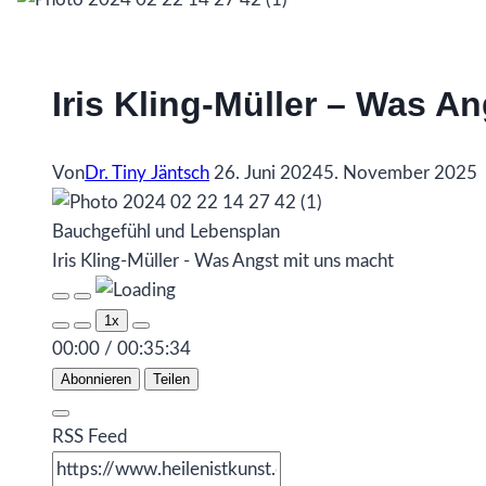
Iris Kling-Müller – Was A
Von
Dr. Tiny Jäntsch
26. Juni 2024
5. November 2025
Bauchgefühl und Lebensplan
Iris Kling-Müller - Was Angst mit uns macht
Play
Pause
Episode
Episode
1x
00:00
/
00:35:34
Abonnieren
Teilen
RSS Feed