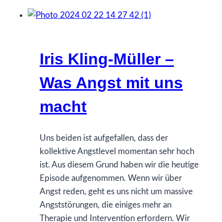
Rüb
-
Die,
die
Iris Kling-Müller –
die
Erde
Was Angst mit uns
mit
dem
macht
Himmel
verbindet
Uns beiden ist aufgefallen, dass der
kollektive Angstlevel momentan sehr hoch
ist. Aus diesem Grund haben wir die heutige
Episode aufgenommen. Wenn wir über
Angst reden, geht es uns nicht um massive
Angststörungen, die einiges mehr an
Therapie und Intervention erfordern. Wir