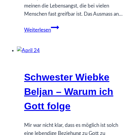
meinen die Lebensangst, die bei vielen
Menschen fast greifbar ist. Das Ausmass an…
Iris
Weiterlesen
Kling-
Müller
–
Was
Angst
Schwester Wiebke
mit
uns
Beljan – Warum ich
macht
Gott folge
Mir war nicht klar, dass es möglich ist solch
eine lebendige Beziehung zu Gott zu