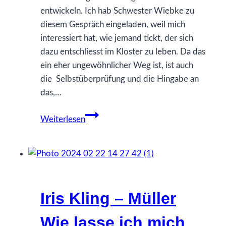
entwickeln. Ich hab Schwester Wiebke zu
diesem Gespräch eingeladen, weil mich
interessiert hat, wie jemand tickt, der sich
dazu entschliesst im Kloster zu leben. Da das
ein eher ungewöhnlicher Weg ist, ist auch
die Selbstüberprüfung und die Hingabe an
das,…
Schwester
Weiterlesen
Wiebke
Beljan
–
Warum
ich
Iris Kling – Müller
Gott
folge
Wie lasse ich mich