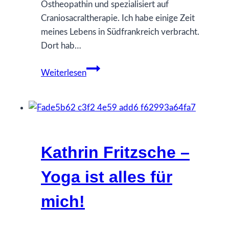
Ostheopathin und spezialisiert auf
Craniosacraltherapie. Ich habe einige Zeit
meines Lebens in Südfrankreich verbracht.
Dort hab…
Annette
Weiterlesen
Beckett
–
Die
Erinnerung
daran,
Kathrin Fritzsche –
wie
wir
Yoga ist alles für
gemeint
sind
mich!