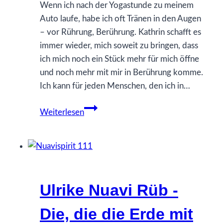
Wenn ich nach der Yogastunde zu meinem
Auto laufe, habe ich oft Tränen in den Augen
– vor Rührung, Berührung. Kathrin schafft es
immer wieder, mich soweit zu bringen, dass
ich mich noch ein Stück mehr für mich öffne
und noch mehr mit mir in Berührung komme.
Ich kann für jeden Menschen, den ich in…
Kathrin
Weiterlesen
Fritzsche
–
Yoga
ist
alles
Ulrike Nuavi Rüb -
für
mich!
Die, die die Erde mit