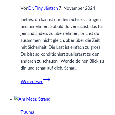
Von
Dr. Tiny Jäntsch
7. November 2024
Liebes, du kannst nur dein Schicksal tragen
und annehmen. Sobald du versuchst, das für
jemand anders zu übernehmen, brichst du
zusammen, nicht gleich, aber über die Zeit
mit Sicherheit. Die Last ist einfach zu gross.
Du bist so konditioniert zuallererst zu den
anderen zu schauen. Wende deinen Blick zu
dir, und schau auf dich. Schau…
54
Weiterlesen
Was
ich
gern
früher
Trauma
gewusst