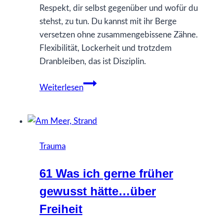
Respekt, dir selbst gegenüber und wofür du
stehst, zu tun. Du kannst mit ihr Berge
versetzen ohne zusammengebissene Zähne.
Flexibilität, Lockerheit und trotzdem
Dranbleiben, das ist Disziplin.
48
Weiterlesen
Was
ich
gerne
früher
Trauma
gewusst
hätte…
61 Was ich gerne früher
über
gewusst hätte…über
Disziplin
Freiheit