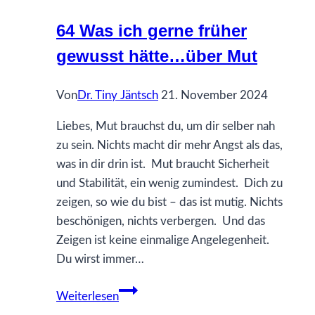
hätte…
64 Was ich gerne früher
über
gewusst hätte…über Mut
Freiheit
Von
Dr. Tiny Jäntsch
21. November 2024
Liebes, Mut brauchst du, um dir selber nah
zu sein. Nichts macht dir mehr Angst als das,
was in dir drin ist. Mut braucht Sicherheit
und Stabilität, ein wenig zumindest. Dich zu
zeigen, so wie du bist – das ist mutig. Nichts
beschönigen, nichts verbergen. Und das
Zeigen ist keine einmalige Angelegenheit.
Du wirst immer…
64
Weiterlesen
Was