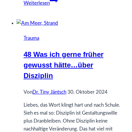
81
Weiterlesen
Was
ich
gerne
früher
Trauma
gewusst
hätte…
48 Was ich gerne früher
über
gewusst hätte…über
Schwarz-
Weiss-
Disziplin
Denken
Von
Dr. Tiny Jäntsch
30. Oktober 2024
Liebes, das Wort klingt hart und nach Schule.
Sieh es mal so: Disziplin ist Gestaltungswille
plus Dranbleiben. Ohne Disziplin keine
nachhaltige Veränderung. Das hat viel mit