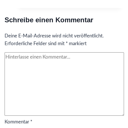
ich
gerne
Schreibe einen Kommentar
früher
gewusst
Deine E-Mail-Adresse wird nicht veröffentlicht.
hätte…
Erforderliche Felder sind mit
über
*
markiert
Mut
Kommentar
*