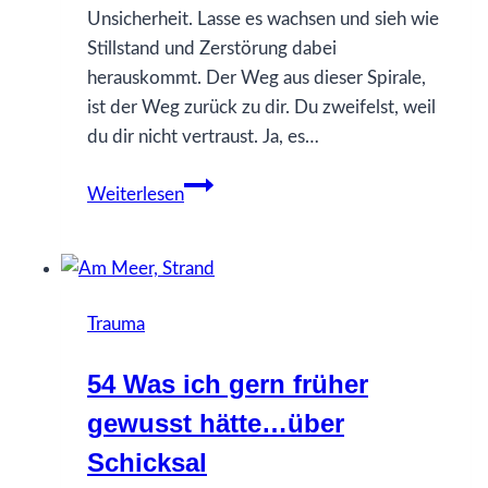
Unsicherheit. Lasse es wachsen und sieh wie
Stillstand und Zerstörung dabei
herauskommt. Der Weg aus dieser Spirale,
ist der Weg zurück zu dir. Du zweifelst, weil
du dir nicht vertraust. Ja, es…
52
Weiterlesen
Was
ich
gerne
früher
Trauma
gewusst
hätte…
54 Was ich gern früher
über
gewusst hätte…über
Zweifel
Schicksal