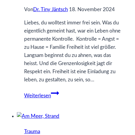
Von
Dr. Tiny Jäntsch
18. November 2024
Liebes, du wolltest immer frei sein. Was du
eigentlich gemeint hast, war ein Leben ohne
permanente Kontrolle. Kontrolle = Angst =
zu Hause = Familie Freiheit ist viel größer.
Langsam beginnst du zu ahnen, was das
heisst. Und die Grenzenlosigkeit jagt dir
Respekt ein. Freiheit ist eine Einladung zu
leben, zu gestalten, zu sein, so…
61
Weiterlesen
Was
ich
gerne
früher
Trauma
gewusst