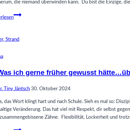
herum, die niemand überwinden kann. Du bist die Einzige, d
38
rlesen
Was
ich
gerne
früher
gewusst
ma
hätte…
über
Was ich gerne früher gewusst hätte…übe
Verletzbarkeit
r. Tiny Jäntsch
30. Oktober 2024
s, das Wort klingt hart und nach Schule. Sieh es mal so: Diszip
altige Veränderung. Das hat viel mit Respekt, dir selbst gege
zusammengebissene Zähne. Flexibilität, Lockerheit und trotz
48