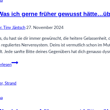
ma
Was ich gerne früher gewusst hätte…üb
r. Tiny Jäntsch
27. November 2024
s, du hast sie dir immer gewünscht, die heitere Gelassenheit
in reguliertes Nervensystem. Deins ist vermutlich schon im Mut
lt. Jede sanfte Bitte deines Gegenübers hat dich genauso dysr
68
rlesen
Was
ich
gerne
früher
gewusst
ma
hätte…
über