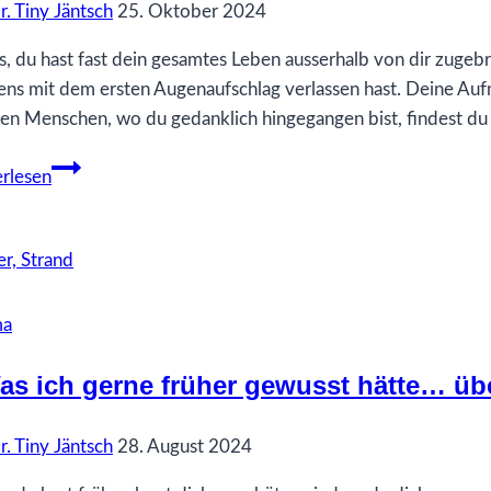
r. Tiny Jäntsch
25. Oktober 2024
s, du hast fast dein gesamtes Leben ausserhalb von dir zugebra
ns mit dem ersten Augenaufschlag verlassen hast. Deine Auf
en Menschen, wo du gedanklich hingegangen bist, findest du
45
rlesen
‚Was
ich
gern
früher
gewusst
ma
hätte…
über
as ich gerne früher gewusst hätte… üb
das
sich
r. Tiny Jäntsch
28. August 2024
selbst