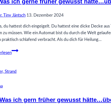
Was ich gerne früher gewusst hätte…üb
Gelassenheit
r. Tiny Jäntsch
13. Dezember 2024
s, du hattest dich eingeigelt. Du hattest eine dicke Decke au
n zu müssen. Wie ein Automat bist du durch die Welt gelaufe
 praktisch schlafend verbracht. Als du dich für Heilung…
80
rlesen
Was
ich
gerne
früher
gewusst
ma
hätte…
über
‚Was ich gern früher gewusst hätte…übe
Taubheit