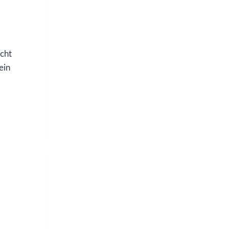
icht
ein