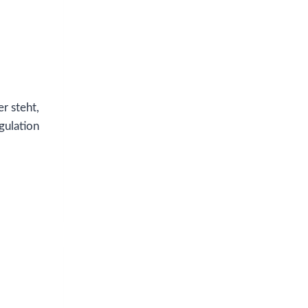
r steht,
gulation