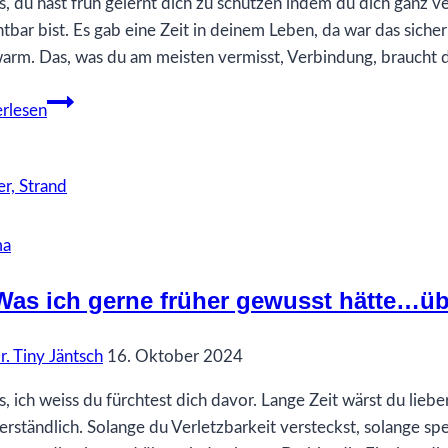
Verlassen
s, du hast früh gelernt dich zu schützen indem du dich ganz ve
htbar bist. Es gab eine Zeit in deinem Leben, da war das siche
arm. Das, was du am meisten vermisst, Verbindung, braucht 
3
rlesen
Was
ich
gerne
früher
gewusst
ma
hätte…
über
Was ich gerne früher gewusst hätte…übe
Berührbarkeit
r. Tiny Jäntsch
16. Oktober 2024
s, ich weiss du fürchtest dich davor. Lange Zeit wärst du lieber
erständlich. Solange du Verletzbarkeit versteckst, solange spe