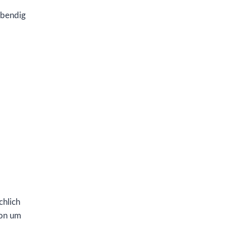
lebendig
chlich
ton um